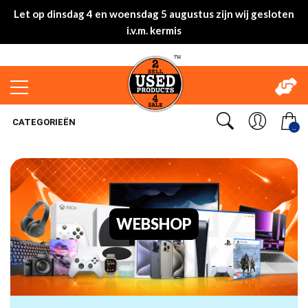
Let op dinsdag 4 en woensdag 5 augustus zijn wij gesloten
i.v.m. kermis
CATEGORIEËN
..
WEBSHOP