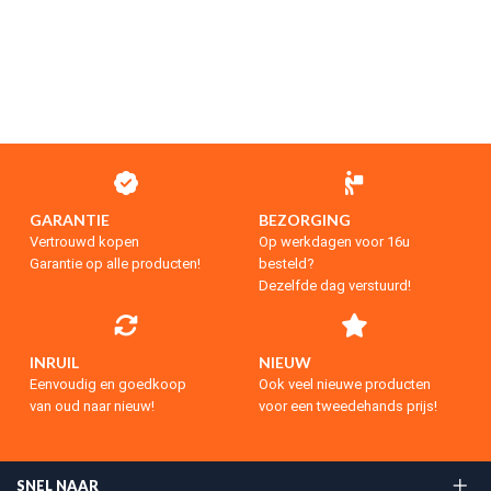
GARANTIE
BEZORGING
Vertrouwd kopen
Op werkdagen voor 16u
Garantie op alle producten!
besteld?
Dezelfde dag verstuurd!
INRUIL
NIEUW
Eenvoudig en goedkoop
Ook veel nieuwe producten
van oud naar nieuw!
voor een tweedehands prijs!
SNEL NAAR