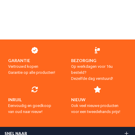
GARANTIE
BEZORGING
Vertrouwd kopen
Op werkdagen voor 16u
Garantie op alle producten!
besteld?
Dezelfde dag verstuurd!
INRUIL
NIEUW
Eenvoudig en goedkoop
Ook veel nieuwe producten
van oud naar nieuw!
voor een tweedehands prijs!
SNEL NAAR