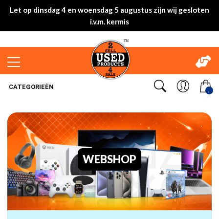
Let op dinsdag 4 en woensdag 5 augustus zijn wij gesloten
i.v.m. kermis
CATEGORIEËN
..
WEBSHOP