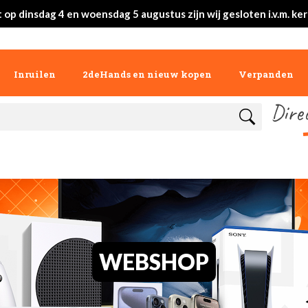
 op dinsdag 4 en woensdag 5 augustus zijn wij gesloten i.v.m. ke
Inruilen
2deHands en nieuw kopen
Verpanden
Dire
WEBSHOP