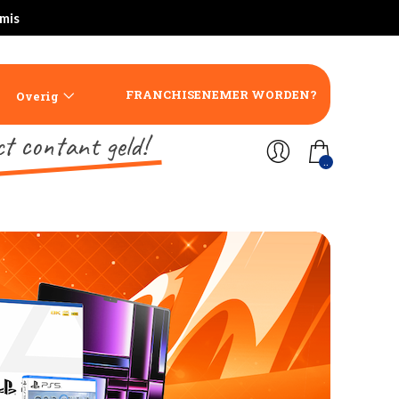
rmis
FRANCHISENEMER WORDEN?
Overig
ct contant geld!
..