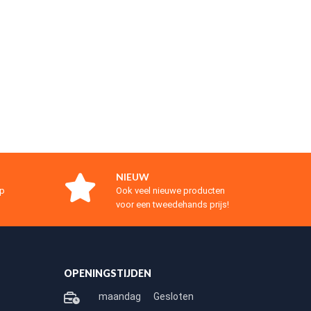
NIEUW
op
Ook veel nieuwe producten
voor een tweedehands prijs!
OPENINGSTIJDEN
maandag
Gesloten