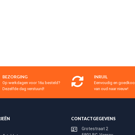
BEZORGING
INRUIL
Op werkdagen voor 16u besteld?
Eenvoudig en goedko
Dezelfde dag verstuurd!
van oud naar nieuw!
IEËN
CONTACTGEGEVENS
Grotestraat 2