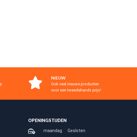
NIEUW
op
Ook veel nieuwe producten
voor een tweedehands prijs!
OPENINGSTIJDEN
maandag
Gesloten