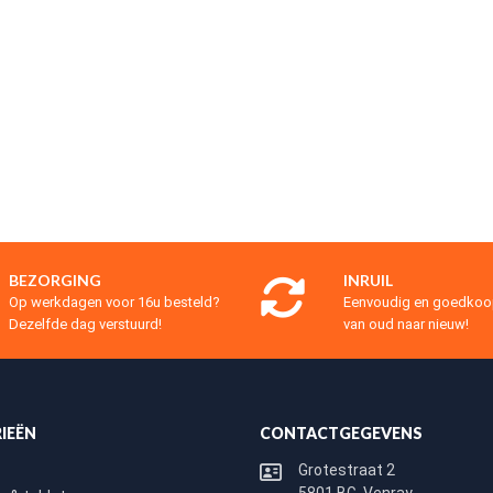
BEZORGING
INRUIL
Op werkdagen voor 16u besteld?
Eenvoudig en goedko
Dezelfde dag verstuurd!
van oud naar nieuw!
IEËN
CONTACTGEGEVENS
Grotestraat 2