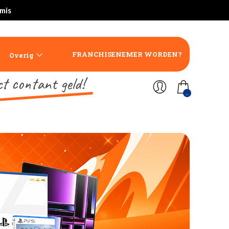
rmis
FRANCHISENEMER WORDEN?
Overig
ct contant geld!
..