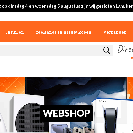
 op dinsdag 4 en woensdag 5 augustus zijn wij gesloten i.v.m. ke
Inruilen
2deHands en nieuw kopen
Verpanden
Dire
WEBSHOP