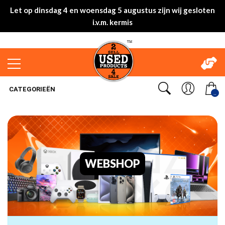
Let op dinsdag 4 en woensdag 5 augustus zijn wij gesloten
i.v.m. kermis
CATEGORIEËN
..
WEBSHOP