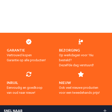
GARANTIE
BEZORGING
Vertrouwd kopen
Op werkdagen voor 16u
Garantie op alle producten!
besteld?
Dezelfde dag verstuurd!
INRUIL
NIEUW
Eenvoudig en goedkoop
Ook veel nieuwe producten
van oud naar nieuw!
voor een tweedehands prijs!
SNEL NAAR