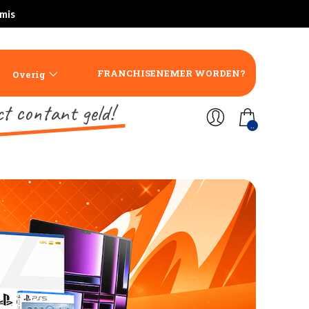
rmis
FRANCHISENEMER WORDEN?
Overig
ct contant geld!
..