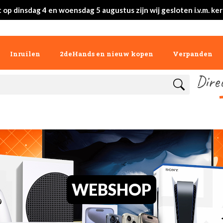
 op dinsdag 4 en woensdag 5 augustus zijn wij gesloten i.v.m. ke
Inruilen
2deHands en nieuw kopen
Verpanden
Dire
WEBSHOP