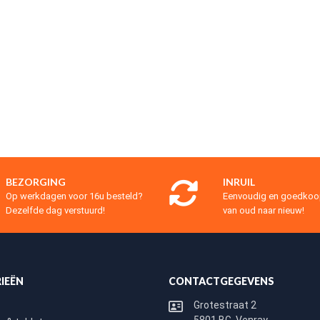
BEZORGING
INRUIL
Op werkdagen voor 16u besteld?
Eenvoudig en goedko
Dezelfde dag verstuurd!
van oud naar nieuw!
IEËN
CONTACTGEGEVENS
Grotestraat 2