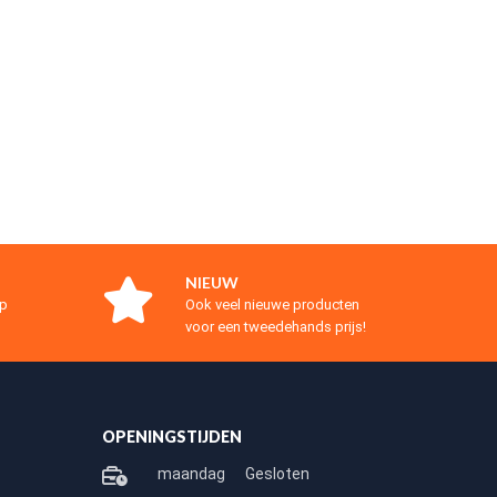
NIEUW
op
Ook veel nieuwe producten
voor een tweedehands prijs!
OPENINGSTIJDEN
maandag
Gesloten