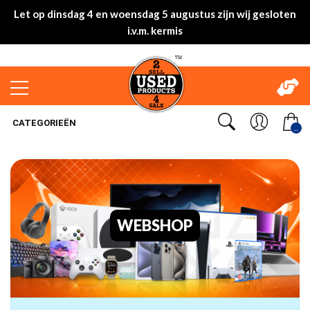
Let op dinsdag 4 en woensdag 5 augustus zijn wij gesloten
i.v.m. kermis
CATEGORIEËN
..
WEBSHOP