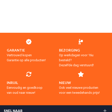
GARANTIE
BEZORGING
Vertrouwd kopen
Op werkdagen voor 16u
Garantie op alle producten!
besteld?
Dezelfde dag verstuurd!
INRUIL
NIEUW
Eenvoudig en goedkoop
Ook veel nieuwe producten
van oud naar nieuw!
voor een tweedehands prijs!
SNEL NAAR