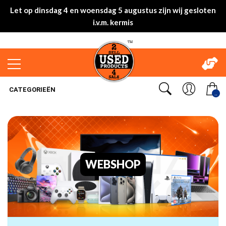
Let op dinsdag 4 en woensdag 5 augustus zijn wij gesloten
i.v.m. kermis
CATEGORIEËN
..
WEBSHOP