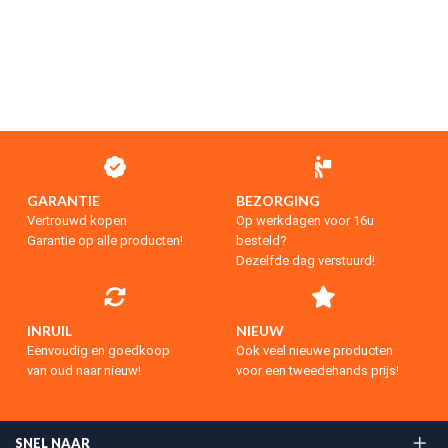
GARANTIE
BEZORGING
Vertrouwd kopen
Op werkdagen voor 16u
Garantie op alle producten!
besteld?
Dezelfde dag verstuurd!
INRUIL
NIEUW
Eenvoudig en goedkoop
Ook veel nieuwe producten
van oud naar nieuw!
voor een tweedehands prijs!
SNEL NAAR