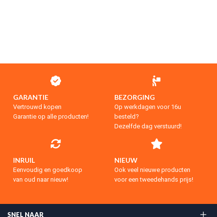
GARANTIE
BEZORGING
Vertrouwd kopen
Op werkdagen voor 16u
Garantie op alle producten!
besteld?
Dezelfde dag verstuurd!
INRUIL
NIEUW
Eenvoudig en goedkoop
Ook veel nieuwe producten
van oud naar nieuw!
voor een tweedehands prijs!
SNEL NAAR