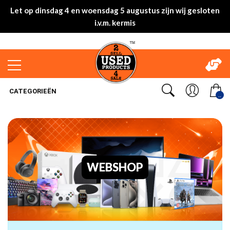
Let op dinsdag 4 en woensdag 5 augustus zijn wij gesloten
i.v.m. kermis
CATEGORIEËN
..
WEBSHOP