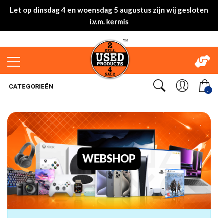
Let op dinsdag 4 en woensdag 5 augustus zijn wij gesloten
i.v.m. kermis
CATEGORIEËN
..
WEBSHOP