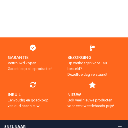
GARANTIE
BEZORGING
Vertrouwd kopen
Op werkdagen voor 16u
Garantie op alle producten!
besteld?
Dezelfde dag verstuurd!
INRUIL
NIEUW
Eenvoudig en goedkoop
Ook veel nieuwe producten
van oud naar nieuw!
voor een tweedehands prijs!
SNEL NAAR