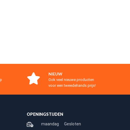
NIEUW
op
Ook veel nieuwe producten
voor een tweedehands prijs!
OPENINGSTIJDEN
maandag
Gesloten