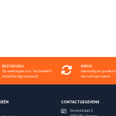
BEZORGING
INRUIL
Op werkdagen voor 16u besteld?
Eenvoudig en goedko
Dezelfde dag verstuurd!
van oud naar nieuw!
IEËN
CONTACTGEGEVENS
Grotestraat 2