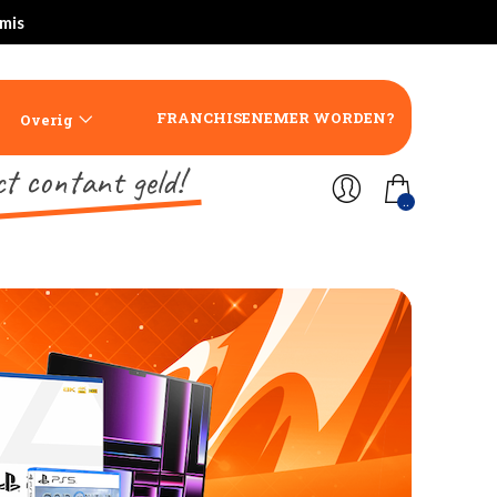
rmis
FRANCHISENEMER WORDEN?
Overig
ct contant geld!
..