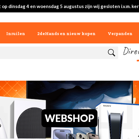
 op dinsdag 4 en woensdag 5 augustus zijn wij gesloten i.v.m. ke
Inruilen
2deHands en nieuw kopen
Verpanden
Dire
WEBSHOP