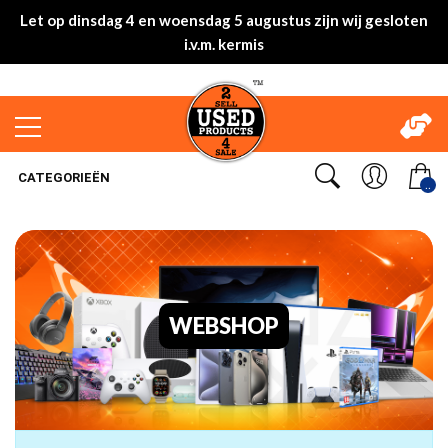
Let op dinsdag 4 en woensdag 5 augustus zijn wij gesloten
i.v.m. kermis
CATEGORIEËN
..
WEBSHOP