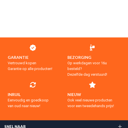
GARANTIE
BEZORGING
Vertrouwd kopen
Op werkdagen voor 16u
Garantie op alle producten!
besteld?
Dezelfde dag verstuurd!
INRUIL
NIEUW
Eenvoudig en goedkoop
Ook veel nieuwe producten
van oud naar nieuw!
voor een tweedehands prijs!
SNEL NAAR