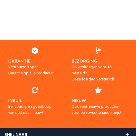
GARANTIE
BEZORGING
Vertrouwd kopen
Op werkdagen voor 16u
Garantie op alle producten!
besteld?
Dezelfde dag verstuurd!
INRUIL
NIEUW
Eenvoudig en goedkoop
Ook veel nieuwe producten
van oud naar nieuw!
voor een tweedehands prijs!
SNEL NAAR