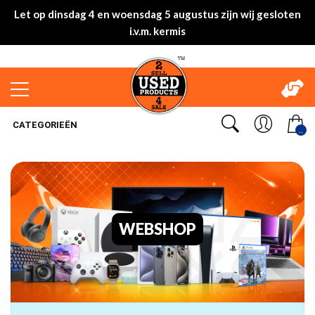
Let op dinsdag 4 en woensdag 5 augustus zijn wij gesloten
i.v.m. kermis
CATEGORIEËN
..
WEBSHOP