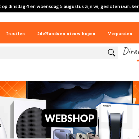
 op dinsdag 4 en woensdag 5 augustus zijn wij gesloten i.v.m. ke
Inruilen
2deHands en nieuw kopen
Verpanden
Dire
WEBSHOP