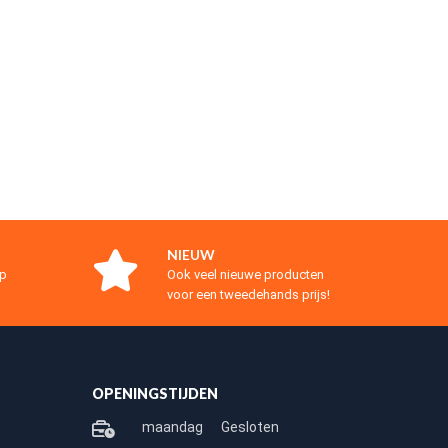
NIEUW
op
Ook veel nieuwe producten
voor een tweedehands prijs!
OPENINGSTIJDEN
maandag
Gesloten