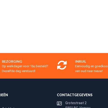
BEZORGING
INRUIL
Op werkdagen voor 16u besteld?
Eenvoudig en goedko
Dezelfde dag verstuurd!
van oud naar nieuw!
IEËN
CONTACTGEGEVENS
Grotestraat 2