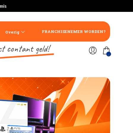
rmis
FRANCHISENEMER WORDEN?
Overig
ct contant geld!
..